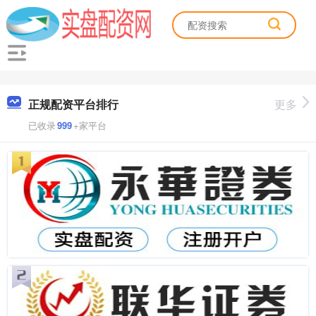
正规配资平台排行
更多
已收录
999
+家平台