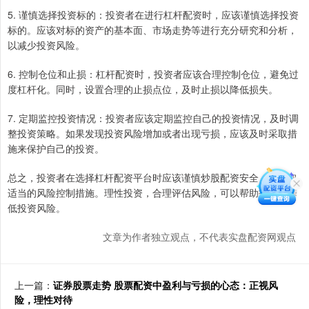
5. 谨慎选择投资标的：投资者在进行杠杆配资时，应该谨慎选择投资
标的。应该对标的资产的基本面、市场走势等进行充分研究和分析，
以减少投资风险。
6. 控制仓位和止损：杠杆配资时，投资者应该合理控制仓位，避免过
度杠杆化。同时，设置合理的止损点位，及时止损以降低损失。
7. 定期监控投资情况：投资者应该定期监控自己的投资情况，及时调
整投资策略。如果发现投资风险增加或者出现亏损，应该及时采取措
施来保护自己的投资。
总之，投资者在选择杠杆配资平台时应该谨慎炒股配资安全，并采取
适当的风险控制措施。理性投资，合理评估风险，可以帮助投资者降
低投资风险。
文章为作者独立观点，不代表实盘配资网观点
上一篇：
证券股票走势 股票配资中盈利与亏损的心态：正视风
险，理性对待