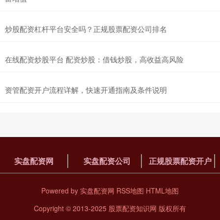
炒股配资杠杆平台安全吗？正规股票配资公司排名
在线配资炒股平台 配资炒股：借钱炒股，高收益高风险
资管配资开户流程详解，快速开通指南及条件说明
实盘配资网
实盘配资公司
正规股票配资开户
Powered by
实盘配资网
RSS地图
HTML地图
Copyright
© 2013-2025
股票配资知识网
版权所有