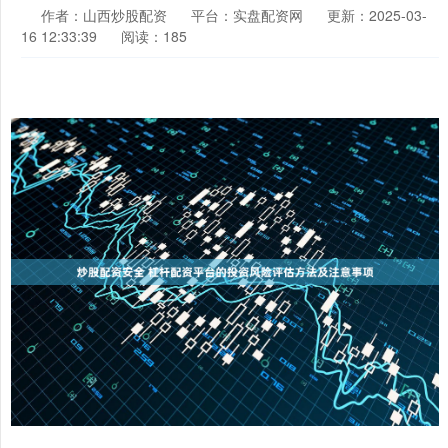
作者：山西炒股配资
平台：实盘配资网
更新：2025-03-
16 12:33:39
阅读：185