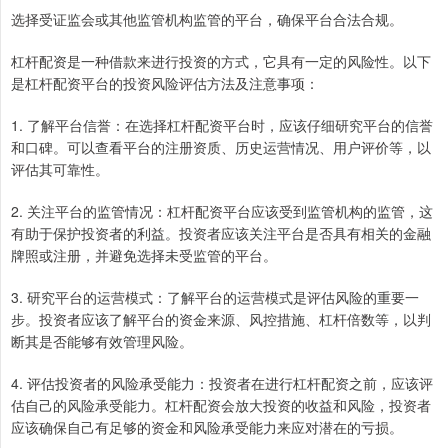
选择受证监会或其他监管机构监管的平台，确保平台合法合规。
杠杆配资是一种借款来进行投资的方式，它具有一定的风险性。以下
是杠杆配资平台的投资风险评估方法及注意事项：
1. 了解平台信誉：在选择杠杆配资平台时，应该仔细研究平台的信誉
和口碑。可以查看平台的注册资质、历史运营情况、用户评价等，以
评估其可靠性。
2. 关注平台的监管情况：杠杆配资平台应该受到监管机构的监管，这
有助于保护投资者的利益。投资者应该关注平台是否具有相关的金融
牌照或注册，并避免选择未受监管的平台。
3. 研究平台的运营模式：了解平台的运营模式是评估风险的重要一
步。投资者应该了解平台的资金来源、风控措施、杠杆倍数等，以判
断其是否能够有效管理风险。
4. 评估投资者的风险承受能力：投资者在进行杠杆配资之前，应该评
估自己的风险承受能力。杠杆配资会放大投资的收益和风险，投资者
应该确保自己有足够的资金和风险承受能力来应对潜在的亏损。