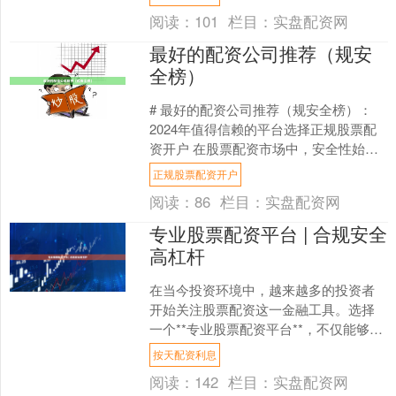
现我司面向全国，**高薪....
阅读：
101
栏目：
实盘配资网
最好的配资公司推荐（规安
全榜）
# 最好的配资公司推荐（规安全榜）：
2024年值得信赖的平台选择正规股票配
资开户 在股票配资市场中，安全性始终
是投资者最关注的核心问题。面对众多
正规股票配资开户
配资平台，如何筛....
阅读：
86
栏目：
实盘配资网
专业股票配资平台 | 合规安全
高杠杆
在当今投资环境中，越来越多的投资者
开始关注股票配资这一金融工具。选择
一个**专业股票配资平台**，不仅能够放
大资金使用效率，更能在合规框架下实
按天配资利息
现资产增值。本文将....
阅读：
142
栏目：
实盘配资网