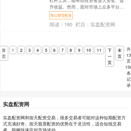
杠杆工具，能帮助投资者放大资金、提
升收益。然而，面对市场上众多平台，
如何选择安全、低息的配资渠道，成为
鞍山期货配资
许多股民关心的核心问题。....
阅读：
180
栏目：
实盘配资网
共
首
1
2
3
4
5
6
7
8
9
10
11
下
末
1
页
一
页
页
页
15
条
记
录
实盘配资网
实盘配资网和按天配资交易，很多交易者可能对这种短期配资方
式充满好奇。按天股票配资的优势在于灵活性，适合短线交易
者，能够快速应对市场波动。