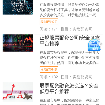
在股市投资领域，股票配资作为一种常
见的资金杠杆工具，近年来受到越来越
多投资者的关注。对于刚接触这一概念
的投资者而言，理解股票配资的基本原
鞍山配资公司
理、操作流程及风险控制，....
阅读：
171
栏目：
实盘配资网
正规股票配资公司|安全可靠
平台推荐
在股票市场投资中，配资作为一种放大
资金杠杆的方式，近年来受到不少投资
者的关注。然而，面对市场上众多的配
资平台，如何选择正规、安全、可靠的
按天配资利息
股票配资公司，成为投资者....
阅读：
132
栏目：
实盘配资网
股票配资融资怎么选？安全
低息平台推荐
在股票市场中，配资融资是一种常见的