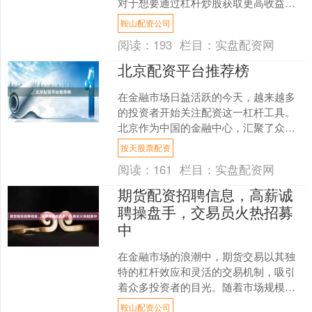
对于想要通过杠杆炒股获取更高收益的
投资者来说，掌握正确的技巧和严格的
鞍山配资公司
风险控制至关重要。本文将为....
阅读：
193
栏目：
实盘配资网
北京配资平台推荐榜
在金融市场日益活跃的今天，越来越多
的投资者开始关注配资这一杠杆工具。
北京作为中国的金融中心，汇聚了众多
配资平台。然而，面对鱼龙混杂的市
按天股票配资
场，如何选择一家安全、合规....
阅读：
161
栏目：
实盘配资网
期货配资招聘信息，高薪诚
聘操盘手，交易员火热招募
中
在金融市场的浪潮中，期货交易以其独
特的杠杆效应和灵活的交易机制，吸引
着众多投资者的目光。随着市场规模的
不断扩大，专业人才的缺口日益凸显。
鞍山配资公司