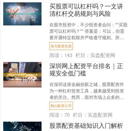
买股票可以杠杆吗？一文讲
清杠杆交易规则与风险
在股市投资中，不少投资者会问：**买股
票可以杠杆吗？** 答案是：可以，但需
要开通特定权限并严格遵守规则。所谓
杠杆交易，通俗讲就是“借钱炒股”，用少
按天配资交易
量本金撬动更....
阅读：
143
栏目：
实盘配资网
深圳网上配资平台排名｜正
规安全低门槛
在深圳这座金融创新之城，股票配资作
为一种杠杆投资工具，越来越受到投资
者的关注。然而，面对市场上众多的配
资平台，如何选择一家正规、安全且门
鞍山配资公司
槛低的平台鞍山配资公司，....
阅读：
70
栏目：
实盘配资网
股票配资基础知识入门解析