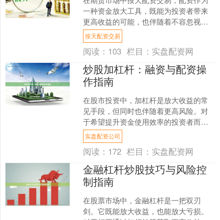
一种资金放大工具，既能为投资者带来
更高收益的可能，也伴随着不容忽视的
风险。随着监管政策的不断完善，了解
按天配资交易
并遵守合规杠杆规则，已成....
阅读：
103
栏目：
实盘配资网
炒股加杠杆：融资与配资操
作指南
在股市投资中，加杠杆是放大收益的常
见手段，但同时也伴随着更高风险。对
于希望提升资金使用效率的投资者而
言，理解融资与配资这两种主流加杠杆
实盘配资公司
方式的操作要点至关重要。本....
阅读：
172
栏目：
实盘配资网
金融杠杆炒股技巧与风险控
制指南
在股票市场中，金融杠杆是一把双刃
剑。它既能放大收益，也能放大亏损。