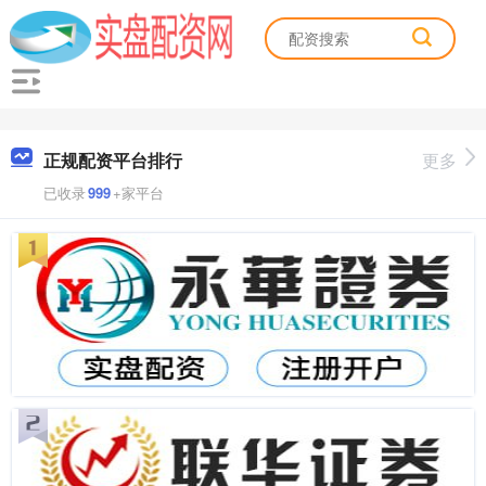
正规配资平台排行
更多
已收录
999
+家平台