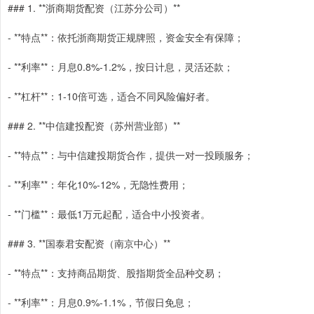
### 1. **浙商期货配资（江苏分公司）**
- **特点**：依托浙商期货正规牌照，资金安全有保障；
- **利率**：月息0.8%-1.2%，按日计息，灵活还款；
- **杠杆**：1-10倍可选，适合不同风险偏好者。
### 2. **中信建投配资（苏州营业部）**
- **特点**：与中信建投期货合作，提供一对一投顾服务；
- **利率**：年化10%-12%，无隐性费用；
- **门槛**：最低1万元起配，适合中小投资者。
### 3. **国泰君安配资（南京中心）**
- **特点**：支持商品期货、股指期货全品种交易；
- **利率**：月息0.9%-1.1%，节假日免息；