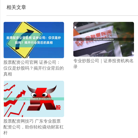
相关文章
专业炒股公司｜证券投资机构名
股票配资公司官网 证券公司：
录
仅仅是炒股吗？揭开行业背后的
真相
股票配资网技巧 广东专业股票
配资公司，助你轻松撬动财富杠
杆