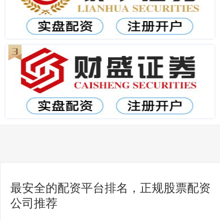
最安全的配资平台排名，正规股票配资
公司推荐