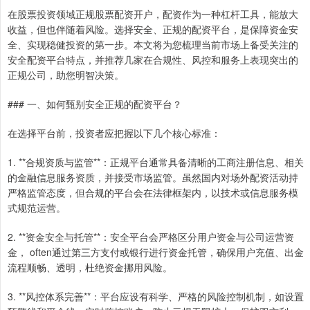
在股票投资领域正规股票配资开户，配资作为一种杠杆工具，能放大
收益，但也伴随着风险。选择安全、正规的配资平台，是保障资金安
全、实现稳健投资的第一步。本文将为您梳理当前市场上备受关注的
安全配资平台特点，并推荐几家在合规性、风控和服务上表现突出的
正规公司，助您明智决策。
### 一、如何甄别安全正规的配资平台？
在选择平台前，投资者应把握以下几个核心标准：
1. **合规资质与监管**：正规平台通常具备清晰的工商注册信息、相关
的金融信息服务资质，并接受市场监管。虽然国内对场外配资活动持
严格监管态度，但合规的平台会在法律框架内，以技术或信息服务模
式规范运营。
2. **资金安全与托管**：安全平台会严格区分用户资金与公司运营资
金， often通过第三方支付或银行进行资金托管，确保用户充值、出金
流程顺畅、透明，杜绝资金挪用风险。
3. **风控体系完善**：平台应设有科学、严格的风险控制机制，如设置