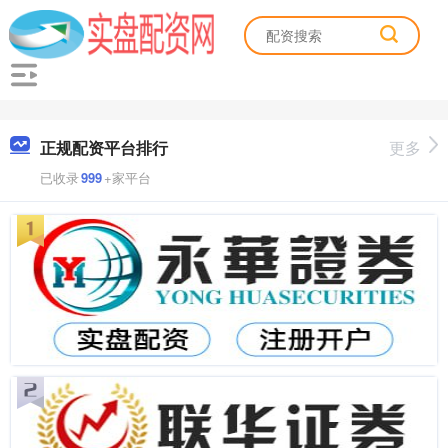
正规配资平台排行
更多
已收录
999
+家平台