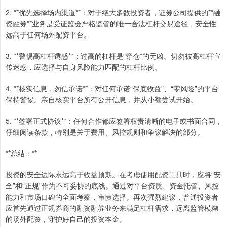
2. **优先选择场内渠道**：对于绝大多数投资者，证券公司提供的**融
资融券**业务是受证监会严格监管的唯一合法杠杆交易途径，安全性
远高于任何场外配资平台。
3. **警惕高杠杆诱惑**：过高的杠杆是“穿仓”的元凶。切勿被高杠杆宣
传迷惑，应选择与自身风险能力匹配的杠杆比例。
4. **核实信息，勿信承诺**：对任何承诺“保底收益”、“零风险”的平台
保持警惕。亲自核实平台所有公开信息，并从小额尝试开始。
5. **签署正式协议**：任何合作都应签署权责清晰的电子或书面合同，
仔细阅读条款，特别是关于费用、风控规则和争议解决的部分。
**总结：**
投资的安全边际永远高于收益预期。在考虑使用配资工具时，应将“安
全”和“正规”作为不可妥协的底线。通过对平台资质、资金托管、风控
能力和市场口碑的全面考察，审慎选择。再次强烈建议，普通投资者
应首先通过正规券商的融资融券业务来满足杠杆需求，远离监管模糊
的场外配资，守护好自己的投资本金。