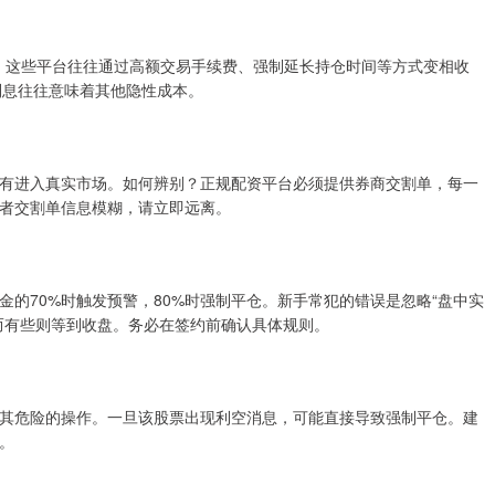
上，这些平台往往通过高额交易手续费、强制延长持仓时间等方式变相收
利息往往意味着其他隐性成本。
有进入真实市场。如何辨别？正规配资平台必须提供券商交割单，每一
者交割单信息模糊，请立即远离。
的70%时触发预警，80%时强制平仓。新手常犯的错误是忽略“盘中实
而有些则等到收盘。务必在签约前确认具体规则。
其危险的操作。一旦该股票出现利空消息，可能直接导致强制平仓。建
。