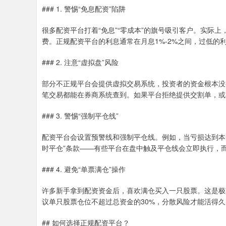
### 1. 警惕“免息配资”陷阱
很多配资平台打着“免息”“零成本”的旗号吸引客户。实际
费。正规配资平台的利息通常在月息1%-2%之间，过低的
### 2. 注意“虚拟盘”风险
部分不正规平台会提供虚拟交易系统，投资者的资金根本没
笔交易都能在券商系统查到。如果平台拒绝提供交割单，或
### 3. 警惕“强制平仓线”
配资平台会设置预警线和强制平仓线。例如，当亏损达到本金
时平仓”条款——有些平台在盘中触及平仓线会立即执行，
### 4. 避免“单票满仓”操作
许多新手拿到配资资金后，喜欢满仓买入一只股票。这是极
议单只股票仓位不超过总资金的30%，分散风险才能活得久
## 如何选择正规配资平台？