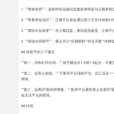
1. **查验资质**：选择持有金融信息服务牌照或与正规券
2. **查看资金流向**：正规平台资金通过第三方支付或
3. **测试出金速度**：先小额试盘，测试提现速度。正规
4. **阅读合同细节**：重点关注“交易限制”“持仓天数”“停
## 给新手的三个建议
**第一，控制杠杆比例。** 新手建议从1:2或1:3起步
**第二，设置止损线。** 不要等平台强制平仓。自己设定
柴烧。
**第三，远离ST股和停牌股。** 配资平台通常禁止交易
临无法平仓的困境。
## 结语