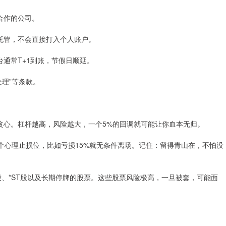
商合作的公司。
银行托管，不会直接打入个人账户。
平台通常T+1到账，节假日顺延。
牌处理”等条款。
，不要贪心。杠杆越高，风险越大，一个5%的回调就可能让你血本无归。
一个心理止损位，比如亏损15%就无条件离场。记住：留得青山在，不怕没
ST股、*ST股以及长期停牌的股票。这些股票风险极高，一旦被套，可能面