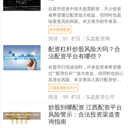
在股市投资中按天股票配资，不少投资
者希望通过配资放大收益，但同时也面
临着更高的风险。本文将为初学者系统
介绍股票配资的基本概念、操作流程以
按天股票配资
及必须掌握的风险防范措施....
阅读：
51
栏目：
实盘配资网
配资杠杆炒股风险大吗？合
法配资平台有哪些？
在股市行情波动时，许多投资者希望通
过**配资杠杆**放大收益，但同时也担心
其潜在风险。本文将深入探讨配资炒股
的风险，并介绍如何识别合法配资平台
正规股票配资开户
正规股票配资开户，....
阅读：
99
栏目：
实盘配资公司
炒股到哪配资 江西配资平台
风险警示：合法投资渠道查
询指南