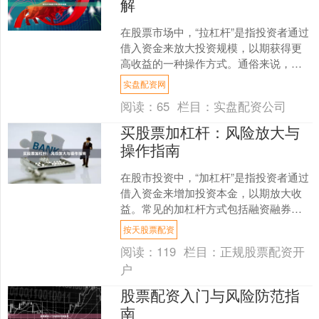
解
在股票市场中，“拉杠杆”是指投资者通过
借入资金来放大投资规模，以期获得更
高收益的一种操作方式。通俗来说，就
是用较少的本金撬动更大的资金进行交
实盘配资网
易。虽然杠杆能放大收....
阅读：
65
栏目：
实盘配资公司
买股票加杠杆：风险放大与
操作指南
在股市投资中，“加杠杆”是指投资者通过
借入资金来增加投资本金，以期放大收
益。常见的加杠杆方式包括融资融券、
配资等。虽然杠杆能放大收益，但同样
按天股票配资
会放大亏损按天股票配....
阅读：
119
栏目：
正规股票配资开
户
股票配资入门与风险防范指
南