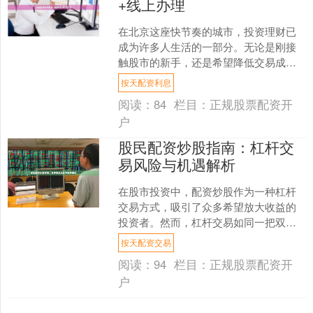
+线上办理
在北京这座快节奏的城市，投资理财已
成为许多人生活的一部分。无论是刚接
触股市的新手，还是希望降低交易成本
的老股民，**股票开户**都是第一步。本
按天配资利息
文将为你提供一份详....
阅读：
84
栏目：
正规股票配资开
户
股民配资炒股指南：杠杆交
易风险与机遇解析
在股市投资中，配资炒股作为一种杠杆
交易方式，吸引了众多希望放大收益的
投资者。然而，杠杆交易如同一把双刃
剑，既能带来可观的机遇，也伴随着巨
按天配资交易
大的风险。本文将深入解析....
阅读：
94
栏目：
正规股票配资开
户