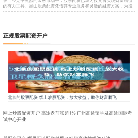
在当今竞争激烈的金融市场中，股票配资已成为投资者实现财富增值
的有力工具。昆山股票配资凭借其专业服务和灵活的融资方案，为投
炒股配资杠杆平台安全吗？正规股票配资公司排名
实盘配资公司
2026-04-17
正规股票配资开户
在股市行情波动加剧的当下，越来越多的投资者开始关注股票配资这
一杠杆工具。然而，“炒股配资杠杆平台安全吗？”成为众多投资者
广西股票配资网-正规平台推荐
实盘配资网
2026-05-22
近年来，随着资本市场的活跃按天配资利息，越来越多的广西投资者
开始关注股票配资这一投资方式。作为扩大资金杠杆、提升收益潜力
股票杠杆是什么？通俗解释与风险提示
北京的股票配资 线上炒股配资：放大收益，助你财富腾飞
正规股票配资开户
2026-05-25
在股票投资领域，经常能听到“杠杆”这个词。对于刚接触股市的投资
网上炒股配资开户 高途盘前涨超1% 广州高途留学及高途国际考
者来说，这个概念可能既熟悉又陌生。本文将从通俗易懂的角度，
试中心开业
股票加杠杆方法：融资、配资、期权及风险提示
正规股票配资开户
2026-06-30