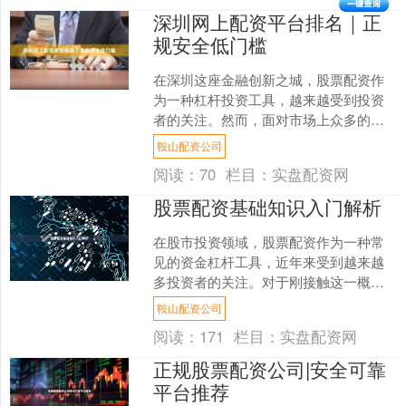
深圳网上配资平台排名｜正
规安全低门槛
在深圳这座金融创新之城，股票配资作
为一种杠杆投资工具，越来越受到投资
者的关注。然而，面对市场上众多的配
资平台，如何选择一家正规、安全且门
鞍山配资公司
槛低的平台鞍山配资公司，....
阅读：
70
栏目：
实盘配资网
股票配资基础知识入门解析
在股市投资领域，股票配资作为一种常
见的资金杠杆工具，近年来受到越来越
多投资者的关注。对于刚接触这一概念
的投资者而言，理解股票配资的基本原
鞍山配资公司
理、操作流程及风险控制，....
阅读：
171
栏目：
实盘配资网
正规股票配资公司|安全可靠
平台推荐