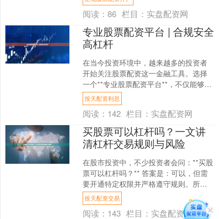
配资平台，如何筛....
阅读：
86
栏目：
实盘配资网
专业股票配资平台 | 合规安全
高杠杆
在当今投资环境中，越来越多的投资者
开始关注股票配资这一金融工具。选择
一个**专业股票配资平台**，不仅能够放
大资金使用效率，更能在合规框架下实
按天配资利息
现资产增值。本文将....
阅读：
142
栏目：
实盘配资网
买股票可以杠杆吗？一文讲
清杠杆交易规则与风险
在股市投资中，不少投资者会问：**买股
票可以杠杆吗？** 答案是：可以，但需
要开通特定权限并严格遵守规则。所谓
杠杆交易，通俗讲就是“借钱炒股”，用少
按天配资交易
量本金撬动更....
阅读：
143
栏目：
实盘配资网