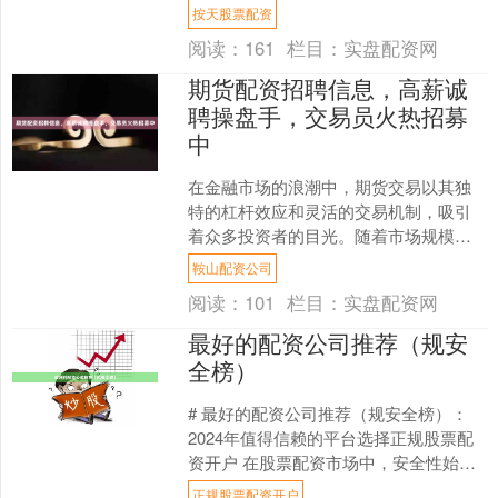
配资平台。然而，面对鱼龙混杂的市
按天股票配资
场，如何选择一家安全、合规....
阅读：
161
栏目：
实盘配资网
期货配资招聘信息，高薪诚
聘操盘手，交易员火热招募
中
在金融市场的浪潮中，期货交易以其独
特的杠杆效应和灵活的交易机制，吸引
着众多投资者的目光。随着市场规模的
不断扩大，专业人才的缺口日益凸显。
鞍山配资公司
现我司面向全国，**高薪....
阅读：
101
栏目：
实盘配资网
最好的配资公司推荐（规安
全榜）
# 最好的配资公司推荐（规安全榜）：
2024年值得信赖的平台选择正规股票配
资开户 在股票配资市场中，安全性始终
是投资者最关注的核心问题。面对众多
正规股票配资开户