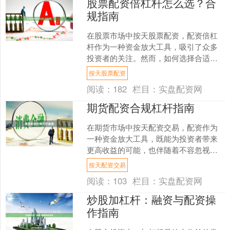
股票配资倍杠杆怎么选？合
规指南
在股票市场中按天股票配资，配资倍杠
杆作为一种资金放大工具，吸引了众多
投资者的关注。然而，如何选择合适的
杠杆倍数，并确保操作合规，是每位投
按天股票配资
资者必须面对的核心问题。....
阅读：
182
栏目：
实盘配资网
期货配资合规杠杆指南
在期货市场中按天配资交易，配资作为
一种资金放大工具，既能为投资者带来
更高收益的可能，也伴随着不容忽视的
风险。随着监管政策的不断完善，了解
按天配资交易
并遵守合规杠杆规则，已成....
阅读：
103
栏目：
实盘配资网
炒股加杠杆：融资与配资操
作指南