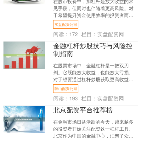
在股市投资中，加杠杆是放大收益的常
见手段，但同时也伴随着更高风险。对
于希望提升资金使用效率的投资者而
言，理解融资与配资这两种主流加杠杆
实盘配资公司
方式的操作要点至关重要。本....
阅读：
172
栏目：
实盘配资网
金融杠杆炒股技巧与风险控
制指南
在股票市场中，金融杠杆是一把双刃
剑。它既能放大收益，也能放大亏损。
对于想要通过杠杆炒股获取更高收益的
投资者来说，掌握正确的技巧和严格的
鞍山配资公司
风险控制至关重要。本文将为....
阅读：
193
栏目：
实盘配资网
北京配资平台推荐榜
在金融市场日益活跃的今天，越来越多
的投资者开始关注配资这一杠杆工具。
北京作为中国的金融中心，汇聚了众多